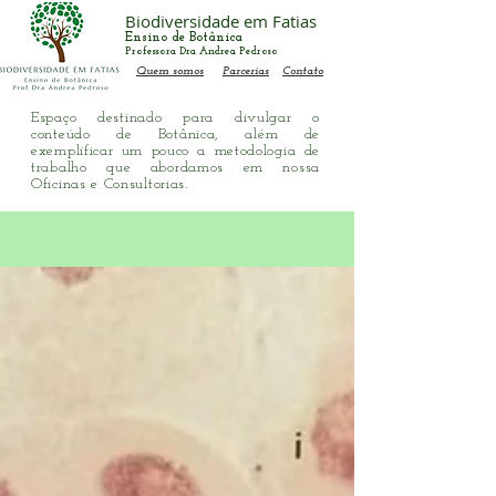
Biodiversidade em Fatias
Ensino de Botânica
Professora Dra Andrea Pedroso
Quem somos
Parcerias
Contato
Espaço destinado para divulgar o
conteúdo de Botânica, além de
exemplificar um pouco a metodologia de
trabalho que abordamos em nossa
Oficinas e Consultorias.
Registre-se
Blog