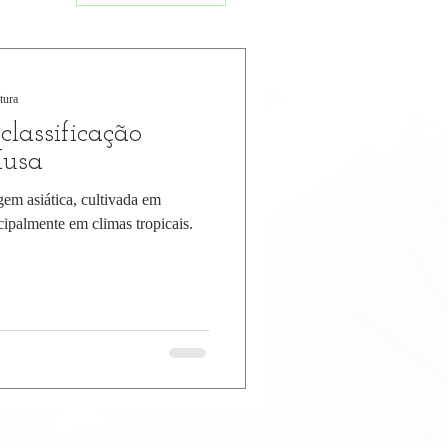
tura
classificação
Musa
gem asiática, cultivada em
ncipalmente em climas tropicais.