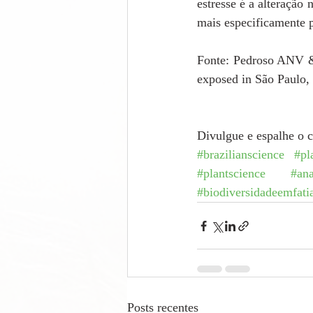
estresse é a alteração 
mais especificamente p
Fonte: Pedroso ANV & 
exposed in São Paulo, 
Divulgue e espalhe o 
#brazilianscience
#pl
#plantscience
#ana
#biodiversidadeemfati
Posts recentes