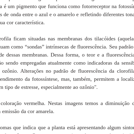
ila é um pigmento que funciona como fotorreceptor na fotossí
 de onda entre o azul e o amarelo e refletindo diferentes tona
ua cor característica.  
ofila ficam situadas nas membranas dos tilacóides (aquel
tuam como “sondas” intrínsecas de fluorescência. Seu padrão
ade dessas membranas. Dessa forma, o teor e a fluorescência 
stão sendo empregadas atualmente como indicadoras da sensibi
ozônio. Alterações no padrão de fluorescência da clorofil
ndimento da fotossíntese, mas, também, permitem a locali
 tipo de estresse, especialmente ao ozônio".
coloração vermelha. Nestas imagens temos a diminuição da
 emissão da cor amarela. 
omas que indica que a planta está apresentando algum sinto