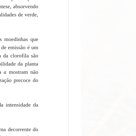
ntese, absorvendo 
lidades de verde, 
as moedinhas que 
 de emissão é um 
da clorofila são 
lidade da planta 
a 
a 
mostram não 
zação precoce do 
 intensidade da 
ma decorrente do 