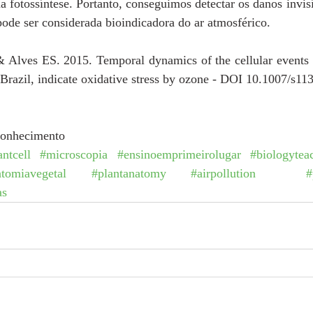
na fotossíntese. Portanto, conseguimos detectar os danos invisív
ode ser considerada bioindicadora do ar atmosférico.
Alves ES. 2015. Temporal dynamics of the cellular events i
Brazil, indicate oxidative stress by ozone - DOI 10.1007/s1
conhecimento
antcell
#microscopia
#ensinoemprimeirolugar
#biologytea
tomiavegetal
#plantanatomy
#airpollution
#
as