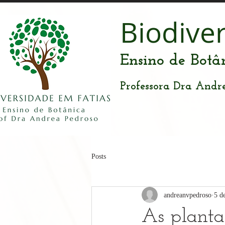
Biodive
Ensino de Botâ
Professora Dra Andr
Posts
andreanvpedroso
5 d
As planta