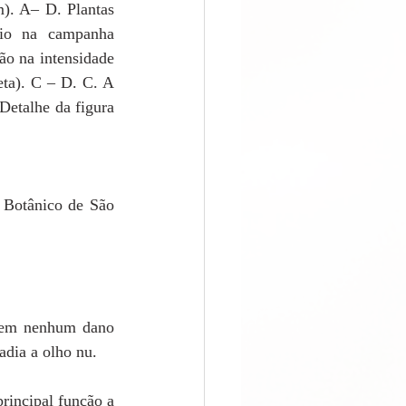
). A– D. Plantas 
io na campanha 
o na intensidade 
eta). C – D. C. A 
Detalhe da figura 
 Botânico de São 
 sem nenhum dano 
adia a olho nu. 
rincipal função a 