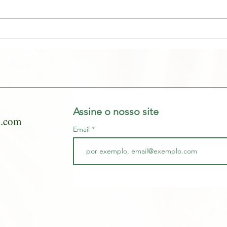
Morfo
#pos
Assine o nosso site
l.com
Email