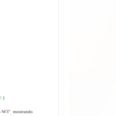
l
 )
l-W3" mostrando 