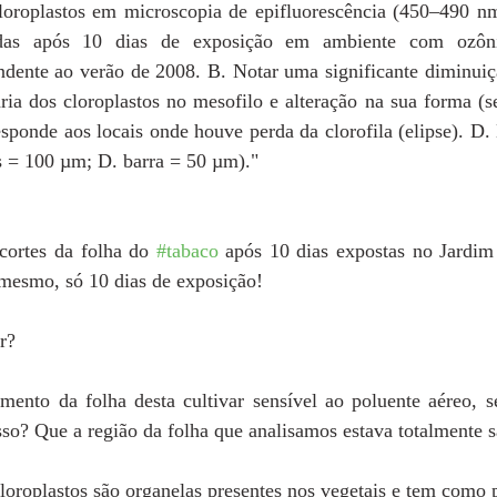
cloroplastos em microscopia de epifluorescência (450–490 nm
tadas após 10 dias de exposição em ambiente com ozôn
ndente ao verão de 2008. B. Notar uma significante diminuiçã
ria dos cloroplastos no mesofilo e alteração na sua forma (s
sponde aos locais onde houve perda da clorofila (elipse). D. 
as = 100 µm; D. barra = 50 µm)." 
cortes da folha do 
#tabaco
 após 10 dias expostas no Jardim
 mesmo, só 10 dias de exposição!
r?
ento da folha desta cultivar sensível ao poluente aéreo,
isso? Que a região da folha que analisamos estava totalmente s
oroplastos são organelas presentes nos vegetais e tem como p