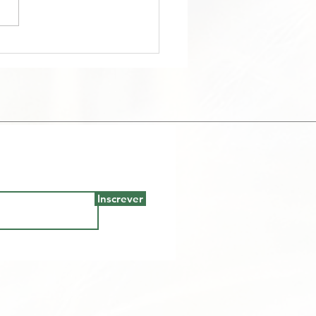
logia floral -
titdoconhecimento
Inscrever