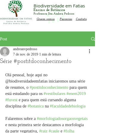
Biodiversidade em Fatias
Ensino de Botânica
Professora Dra Andrea Pedroso
Quem somos
Parcerias
Contato
Post
andreanvpedroso
7 de nov. de 2019
1 min de leitura
Série #postitdoconhecimento
Olá pessoal, hoje aqui no 
@biodiversidadeemfatias iniciaremos uma série 
de resumos, o 
#postitdoconhecimento
 para quem 
está estudando para os 
#vestibulares
#enem2019
#fuvest
 e para quem está cursando alguma 
disciplina de 
#botanica
 na 
#faculdadedebiologia
Falaremos sobre a 
#morfologiadosorgaosvegetais
e nesta primeira serie destacamos a morfologia 
da parte vegetativa, 
#raiz
#caule
 e 
#folha