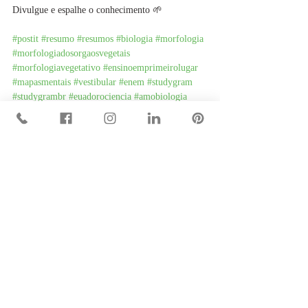
Divulgue e espalhe o conhecimento 🌱
#postit
#resumo
#resumos
#biologia
#morfologia
#morfologiadosorgaosvegetais
#morfologiavegetativo
#ensinoemprimeirolugar
#mapasmentais
#vestibular
#enem
#studygram
#studygrambr
#euadorociencia
#amobiologia
#euamobiologia
#euamobotanica
#biodiversidadeemfatias
Posts recentes
Ver tudo