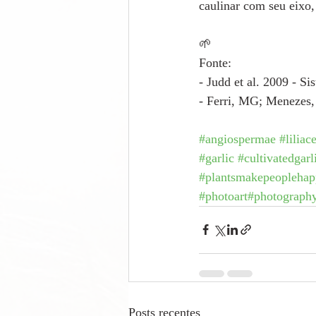
caulinar com seu eixo,
🌱
Fonte:
- Judd et al. 2009 - S
- Ferri, MG; Menezes,
#angiospermae
#liliac
#garlic
#cultivatedgarl
#plantsmakepeopleha
#photoart
#photograph
Posts recentes