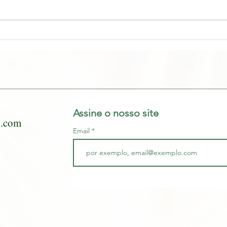
Morfo
#pos
Assine o nosso site
l.com
Email