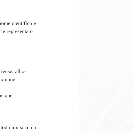
nome científico é 
ie representa o 
tense, alho-
o comune 
as que 
 todo um sistema 