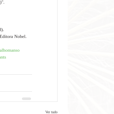
)".
d).
Editora Nobel.
alhomanso
ants
Ver tudo