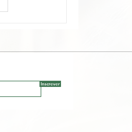
logia floral -
titdoconhecimento
Inscrever