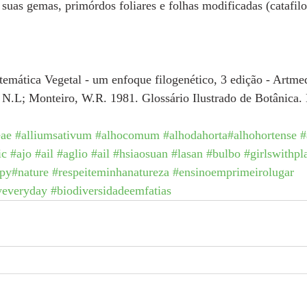
 suas gemas, primórdos foliares e folhas modificadas (catafilo
istemática Vegetal - um enfoque filogenético, 3 edição - Artme
 N.L; Monteiro, W.R. 1981. Glossário Ilustrado de Botânica. 
eae
#alliumsativum
#alhocomum
#alhodahorta
#alhohortense
#
ic
#ajo
#ail
#aglio
#ail
#hsiaosuan
#lasan
#bulbo
#girlswithpl
ppy
#nature
#respeiteminhanatureza
#ensinoemprimeirolugar
yeveryday
#biodiversidadeemfatias