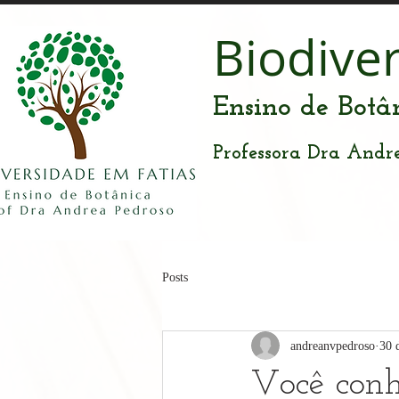
Biodive
Ensino de Botâ
Professora Dra Andr
Posts
andreanvpedroso
30 
Você conh