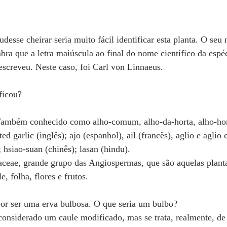
desse cheirar seria muito fácil identificar esta planta. O seu 
bra que a letra maiúscula ao final do nome científico da espéc
screveu. Neste caso, foi Carl von Linnaeus.
ficou?
. Também conhecido como alho-comum, alho-da-horta, alho-hor
ted garlic (inglês); ajo (espanhol), ail (francês), aglio e agli
); hsiao-suan (chinês); lasan (hindu).
iaceae, grande grupo das Angiospermas, que são aquelas plant
e, folha, flores e frutos.
por ser uma erva bulbosa. O que seria um bulbo?
considerado um caule modificado, mas se trata, realmente, de