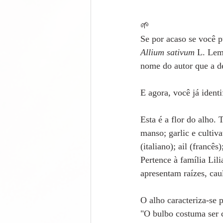
🌱
Se por acaso se você pu
Allium sativum
 L. Lem
nome do autor que a de
E agora, você já identi
Esta é a flor do alho
manso; garlic e cultiva
(italiano); ail (francês
Pertence à família Lil
apresentam raízes, caul
O alho caracteriza-se 
"O bulbo costuma ser 