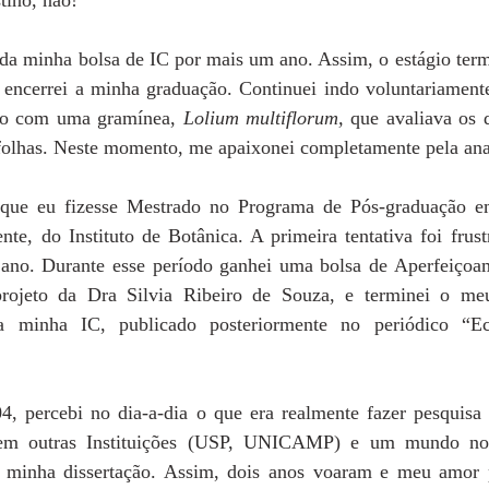
tino, não! 
da minha bolsa de IC por mais um ano. Assim, o estágio term
ncerrei a minha graduação. Continuei indo voluntariamente
to com uma gramínea, 
Lolium multiflorum, 
que avaliava os d
 folhas. Neste momento, me apaixonei completamente pela ana
que eu fizesse Mestrado no Programa de Pós-graduação em
te, do Instituto de Botânica. A primeira tentativa foi frust
ano. Durante esse período ganhei uma bolsa de Aperfeiçoa
ojeto da Dra Silvia Ribeiro de Souza, e terminei o meu
da minha IC, publicado posteriormente no periódico “Ec
, percebi no dia-a-dia o que era realmente fazer pesquisa c
s em outras Instituições (USP, UNICAMP) e um mundo nov
 minha dissertação. Assim, dois anos voaram e meu amor p