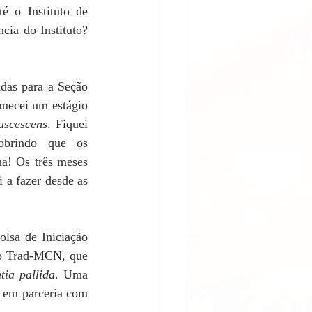
é o Instituto de 
ia do Instituto? 
das para a Seção 
mecei um estágio 
uscescens
. Fiquei 
obrindo que os 
a! Os três meses 
a fazer desde as 
lsa de Iniciação 
io Trad-MCN, que 
tia pallida
. Uma 
o em parceria com 