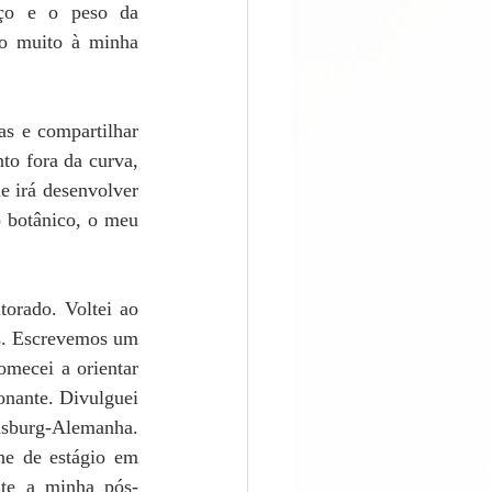
ço e o peso da 
o muito à minha 
s e compartilhar 
o fora da curva, 
e irá desenvolver 
 botânico, o meu 
orado. Voltei ao 
s. Escrevemos um 
mecei a orientar 
onante. Divulguei 
sburg-Alemanha. 
he de estágio em 
nte a minha pós-