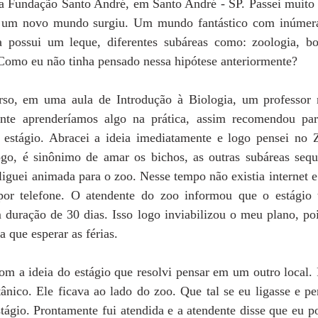
na Fundação Santo André, em Santo André - SP. Passei muito b
um novo mundo surgiu. Um mundo fantástico com inúmeras 
 possui um leque, diferentes subáreas como: zoologia, botâ
 Como eu não tinha pensado nessa hipótese anteriormente? 
rso, em uma aula de Introdução à Biologia, um professor n
mente aprenderíamos algo na prática, assim recomendou par
estágio. Abracei a ideia imediatamente e logo pensei no 
logo, é sinônimo de amar os bichos, as outras subáreas sequ
iguei animada para o zoo. Nesse tempo não existia internet e
por telefone. O atendente do zoo informou que o estágio 
 duração de 30 dias. Isso logo inviabilizou o meu plano, poi
a que esperar as férias.
om a ideia do estágio que resolvi pensar em um outro local. 
nico. Ele ficava ao lado do zoo. Que tal se eu ligasse e per
tágio. Prontamente fui atendida e a atendente disse que eu pod