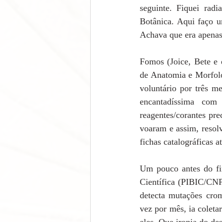
seguinte. Fiquei radi
Botânica. Aqui faço u
Achava que era apenas
Fomos (Joice, Bete e 
de Anatomia e Morfolo
voluntário por três m
encantadíssima com
reagentes/corantes pr
voaram e assim, resolv
fichas catalográficas at
Um pouco antes do fin
Científica (PIBIC/CNP
detecta mutações cro
vez por mês, ia coleta