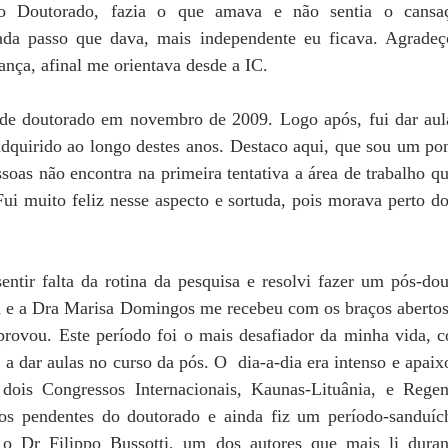
o Doutorado, fazia o que amava e não sentia o cansa
cada passo que dava, mais independente eu ficava. Agradeç
iança, afinal me orientava desde a IC.
de doutorado em novembro de 2009. Logo após, fui dar aula
dquirido ao longo destes anos. Destaco aqui, que sou um pont
ssoas não encontra na primeira tentativa a área de trabalho qu
ui muito feliz nesse aspecto e sortuda, pois morava perto do
ntir falta da rotina da pesquisa e resolvi fazer um pós-dout
 e a Dra Marisa Domingos me recebeu com os braços aberto
rovou. Este período foi o mais desafiador da minha vida, co
a dar aulas no curso da pós. O  dia-a-dia era intenso e apaix
dois Congressos Internacionais, Kaunas-Lituânia, e Regen
gos pendentes do doutorado e ainda fiz um período-sanduíc
m o Dr Filippo Bussotti, um dos autores que mais li dura