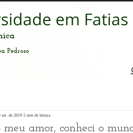
rsidade em Fatias
nica
ea Pedroso
e set. de 2019
5 min de leitura
 o meu amor, conheci o mun