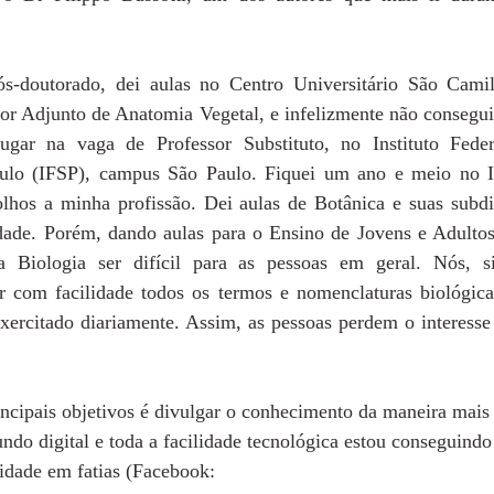
-doutorado, dei aulas no Centro Universitário São Camilo
sor Adjunto de Anatomia Vegetal, e infelizmente não consegui
ugar na vaga de Professor Substituto, no Instituto Feder
ulo (IFSP), campus São Paulo. Fiquei um ano e meio no IF
lhos a minha profissão. Dei aulas de Botânica e suas subdiv
sidade. Porém, dando aulas para o Ensino de Jovens e Adultos
 Biologia ser difícil para as pessoas em geral. Nós, s
r com facilidade todos os termos e nomenclaturas biológica
exercitado diariamente. Assim, as pessoas perdem o interesse
cipais objetivos é divulgar o conhecimento da maneira mais cr
ndo digital e toda a facilidade tecnológica estou conseguind
sidade em fatias (Facebook:  