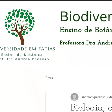
Biodive
Ensino de Botâ
Professora Dra Andr
Posts
andreanvpedroso
2 d
Biologia,