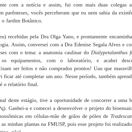
ante com a notícia e assim, fui com mais duas colegas at
m parênteses, vocês perceberam que eu nem sabia da existênc
 o Jardim Botânico.
eu) recebidas pela Dra Olga Yano, e prontamente encaminha
gia. Assim, conversei com a Dra Edenise Segala Alves e co
eses com o tema: a anatomia caulinar do 
Dialypetalanthus f
 os equipamentos, com o laboratório, e acabei desc
ecisam ser feitos e não comprados prontos! Uau que maravilh
i ficar até completar um ano. Nesse período, também aprendi 
é o relatório final. 
al deste estágio, tive a oportunidade de concorrer a uma bo
q). Ganhei-a e comecei a desenvolver o projeto do bioensa
mossômicas em células-mãe de grãos de pólen de 
Tradescan
r as minhas plantas na FMUSP, pois esse projeto foi realizad