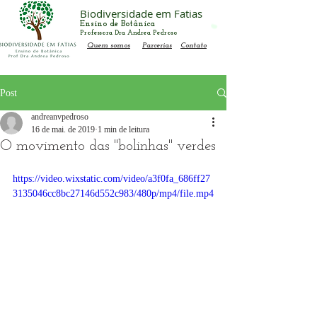
Biodiversidade em Fatias
Ensino de Botânica
Professora Dra Andrea Pedroso
Quem somos
Parcerias
Contato
Post
andreanvpedroso
16 de mai. de 2019
1 min de leitura
O movimento das "bolinhas" verdes
https://video.wixstatic.com/video/a3f0fa_686ff27
3135046cc8bc27146d552c983/480p/mp4/file.mp4