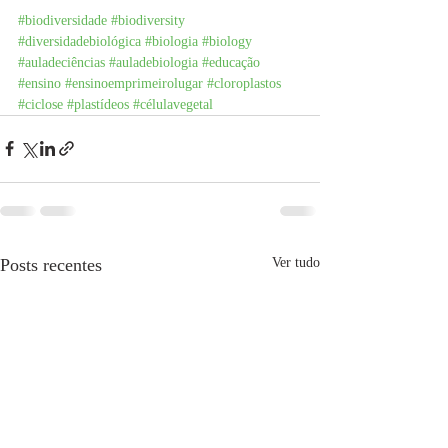
#biodiversidade
#biodiversity
#diversidadebiológica
#biologia
#biology
#auladeciências 
#auladebiologia
#educação
#ensino
#ensinoemprimeirolugar
#cloroplastos
#ciclose
#plastídeos
#célulavegetal
Posts recentes
Ver tudo