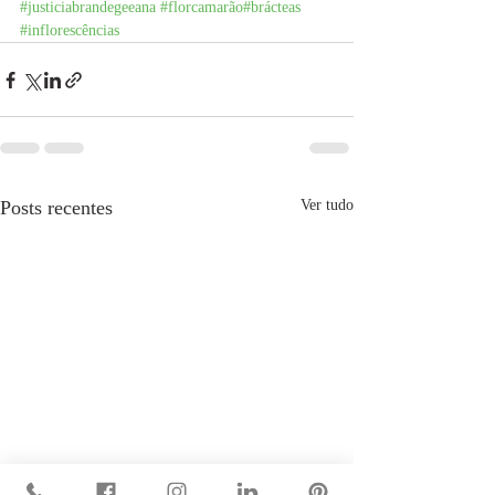
#justiciabrandegeeana
#florcamarão
#brácteas
#inflorescências
Posts recentes
Ver tudo