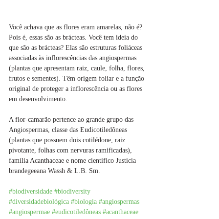
Você achava que as flores eram amarelas, não é? 
Pois é, essas são as brácteas. Você tem ideia do 
que são as brácteas? Elas são estruturas foliáceas 
associadas às inflorescências das angiospermas 
(plantas que apresentam raiz, caule, folha, flores, 
frutos e sementes). Têm origem foliar e a função 
original de proteger a inflorescência ou as flores 
em desenvolvimento.
A flor-camarão pertence ao grande grupo das 
Angiospermas, classe das Eudicotiledôneas 
(plantas que possuem dois cotilédone, raiz 
pivotante, folhas com nervuras ramificadas), 
família Acanthaceae e nome científico Justicia 
brandegeeana Wassh & L.B. Sm.
#biodiversidade
#biodiversity
#diversidadebiológica
#biologia
#angiospermas
#angiospermae
#eudicotiledôneas
#acanthaceae