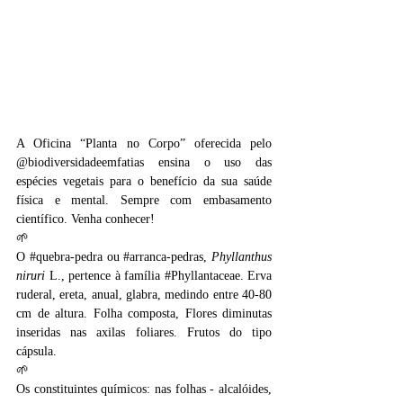
A Oficina “Planta no Corpo” oferecida pelo 
@biodiversidadeemfatias ensina o uso das 
espécies vegetais para o benefício da sua saúde 
física e mental. Sempre com embasamento 
científico. Venha conhecer! 
🌱
O 
#quebra
-pedra ou 
#arranca
-pedras, 
Phyllanthus 
niruri
 L., pertence à família 
#Phyllantaceae
. Erva 
ruderal, ereta, anual, glabra, medindo entre 40-80 
cm de altura. Folha composta, Flores diminutas 
inseridas nas axilas foliares. Frutos do tipo 
cápsula.
🌱
Os constituintes químicos: nas folhas - alcalóides, 