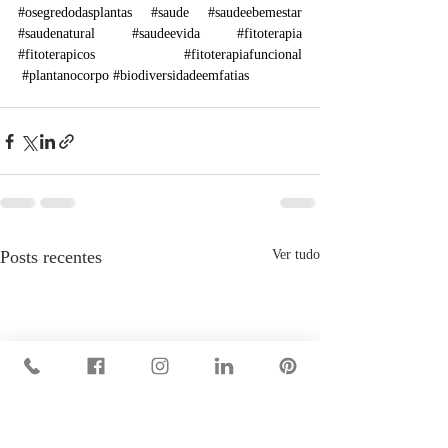
#osegredodasplantas
#saude
#saudeebemestar
#saudenatural
#saudeevida
#fitoterapia
#fitoterapicos
#fitoterapiafuncional
#plantanocorpo
#biodiversidadeemfatias
Posts recentes
Ver tudo