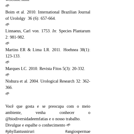
🌱
Boim et al. 2010. International Brazilian Journal 
of Urololgy  36 (6): 657-664.
🌱
Linnaeus, Carl von. 1753. 
In
: Species Plantarum 
2: 981-982.
🌱
Martins ER & Lima LR. 2011. Hoehnea 38(1): 
123-133.
🌱
Marques LC. 2010. Revista Fitos 5(3): 20-332.
🌱
Nishura et al. 2004. Urological Research 32: 362-
366.
🌱
Você que gosta e se preocupa com o meio 
ambiente, venha conhecer o 
@biodiversidadeemfatias e o nosso trabalho. 
Divulgue e espalhe o conhecimento 🌱
#phyllantusniruri
#angiospermae