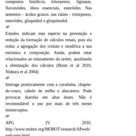
compostos fenólicos, triterpenos, lignanas, 
flavonóides, óleos essenciais, esteróides. Nas 
sementes - ácidos graxos. nas raízes - triterpenos, 
esteróides, gloquidiol e gloquinodol. 
🌱
Estudos indicam essa espécie na prevenção e 
redução da formação de cálculos renais, pois ela 
reduz a agregação dos cristais e modifica a sua 
estrutura e composição. Ainda, podem estar 
relacionados ao relaxamento do ureter, auxiliando 
a eliminação dos cálculos (Boim et al 2010, 
Nishura et al 2004).
🌱
Interage positivamente com a cavalinha, chapéu-
de-couro, cabelo de milho e abacateiro. Pode 
provocar diarréia em altas doses. Não é 
recomendável o uso por mais de três meses 
ininterruptos. 
🌱
APG IV. 2016. 
http://www.mobot.org/MOBOT/research/APweb/
welcome.html